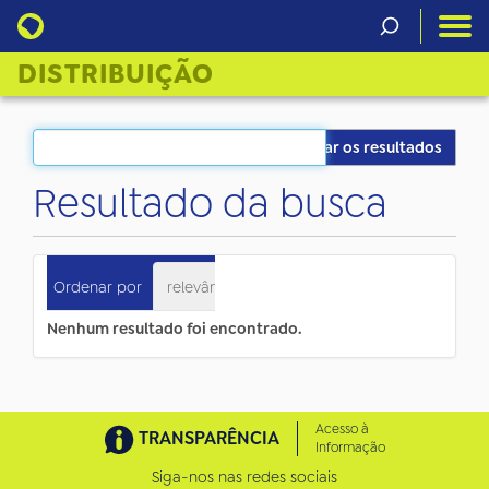
DISTRIBUIÇÃO
Filtrar os resultados
Resultado da busca
0
itens atendem ao seu critério.
Ordenar por
relevância
data (mais recente primeiro)
Nenhum resultado foi encontrado.
Acesso à
TRANSPARÊNCIA
Informação
Siga-nos nas redes sociais