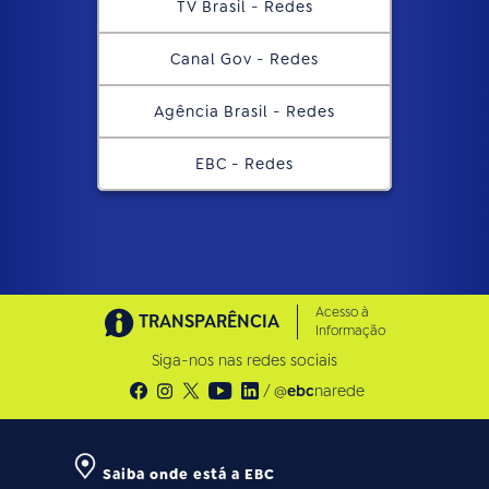
TV Brasil - Redes
Canal Gov - Redes
Agência Brasil - Redes
EBC - Redes
Acesso à
TRANSPARÊNCIA
Informação
Siga-nos nas redes sociais
/ @
ebc
narede
Saiba onde está a EBC