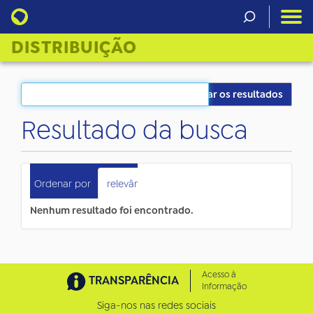
DISTRIBUIÇÃO
Filtrar os resultados
Resultado da busca
0
itens atendem ao seu critério.
Ordenar por
relevância
data (mais recente primeiro)
Nenhum resultado foi encontrado.
Acesso à
TRANSPARÊNCIA
Informação
Siga-nos nas redes sociais