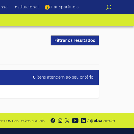
ensa
Institucional
Transparência
Filtrar os resultados
0
itens atendem ao seu critério.
a-nos nas redes sociais
/ @
ebc
narede