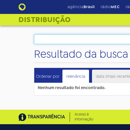
agência
Brasil
rádio
MEC
rá
DISTRIBUIÇÃO
Resultado da busca
Ordenar por
relevância
data (mais recent
Nenhum resultado foi encontrado.
Acesso à
TRANSPARÊNCIA
Informação