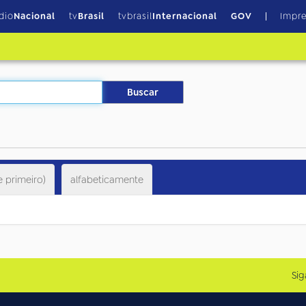
dio
Nacional
tv
Brasil
tvbrasil
Internacional
GOV
Impr
e primeiro)
alfabeticamente
Sig