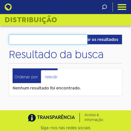
DISTRIBUIÇÃO
Filtrar os resultados
Resultado da busca
0
itens atendem ao seu critério.
Ordenar por
relevância
data (mais recente primeiro)
Nenhum resultado foi encontrado.
Acesso à
TRANSPARÊNCIA
Informação
Siga-nos nas redes sociais