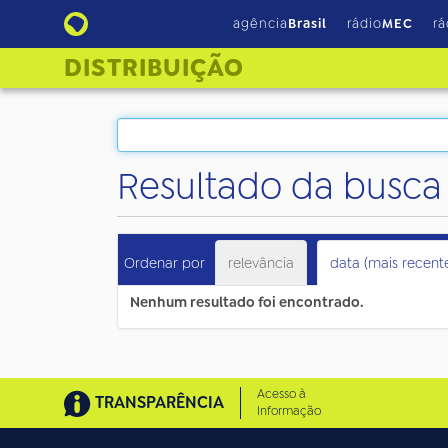
agência
Brasil
rádio
MEC
rá
DISTRIBUIÇÃO
Resultado da busca
Ordenar por
relevância
data (mais recent
Nenhum resultado foi encontrado.
Acesso à
TRANSPARÊNCIA
Informação