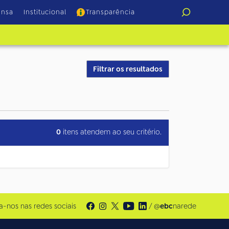
ensa
Institucional
Transparência
Filtrar os resultados
0
itens atendem ao seu critério.
a-nos nas redes sociais
/ @
ebc
narede