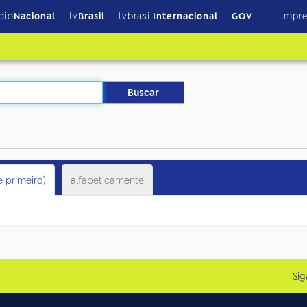
dio
Nacional
tv
Brasil
tvbrasil
Internacional
GOV
Impr
e primeiro)
alfabeticamente
Sig