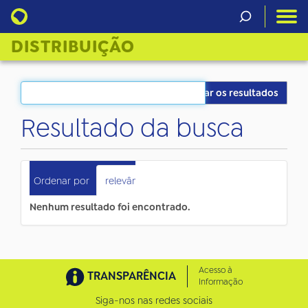
DISTRIBUIÇÃO
Filtrar os resultados
Resultado da busca
0
itens atendem ao seu critério.
Ordenar por
relevância
data (mais recente primeiro)
Nenhum resultado foi encontrado.
Acesso à
TRANSPARÊNCIA
Informação
Siga-nos nas redes sociais