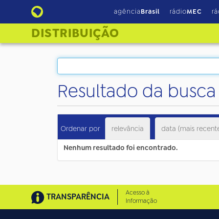
agência
Brasil
rádio
MEC
rá
DISTRIBUIÇÃO
Resultado da busca
Ordenar por
relevância
data (mais recent
Nenhum resultado foi encontrado.
Acesso à
TRANSPARÊNCIA
Informação