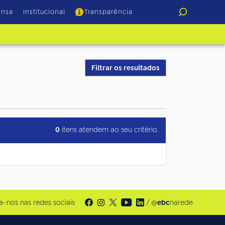
ensa
Institucional
Transparência
Filtrar os resultados
0
itens atendem ao seu critério.
a-nos nas redes sociais
/ @
ebc
narede