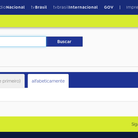
dio
Nacional
tv
Brasil
tvbrasil
Internacional
GOV
Impr
e primeiro)
alfabeticamente
Sig