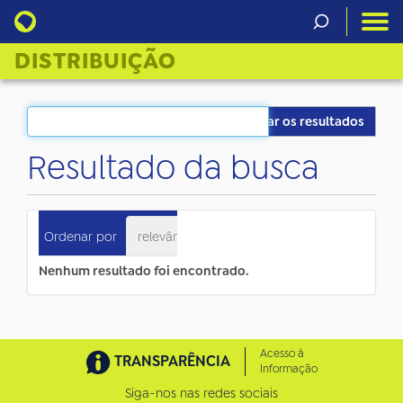
DISTRIBUIÇÃO
Filtrar os resultados
Resultado da busca
0
itens atendem ao seu critério.
Ordenar por
relevância
data (mais recente primeiro)
Nenhum resultado foi encontrado.
Acesso à
TRANSPARÊNCIA
Informação
Siga-nos nas redes sociais