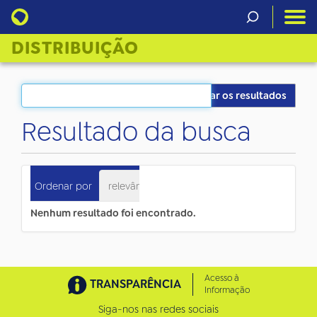
DISTRIBUIÇÃO
Filtrar os resultados
Resultado da busca
0
itens atendem ao seu critério.
Ordenar por
relevância
data (mais recente primeiro)
Nenhum resultado foi encontrado.
Acesso à
TRANSPARÊNCIA
Informação
Siga-nos nas redes sociais