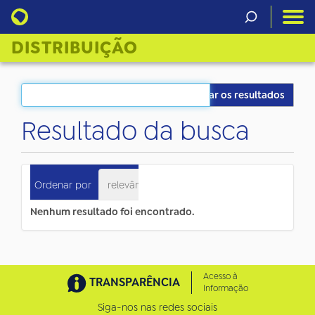
DISTRIBUIÇÃO
Filtrar os resultados
Resultado da busca
0
itens atendem ao seu critério.
Ordenar por
relevância
data (mais recente primeiro)
Nenhum resultado foi encontrado.
Acesso à
TRANSPARÊNCIA
Informação
Siga-nos nas redes sociais