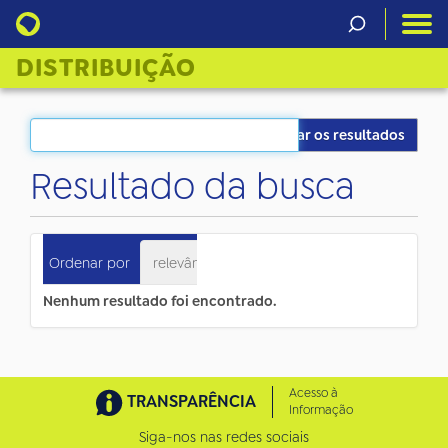
DISTRIBUIÇÃO
Filtrar os resultados
Resultado da busca
0
itens atendem ao seu critério.
Ordenar por
relevância
data (mais recente primeiro)
Nenhum resultado foi encontrado.
Acesso à
TRANSPARÊNCIA
Informação
Siga-nos nas redes sociais