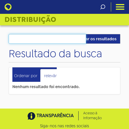
DISTRIBUIÇÃO
Filtrar os resultados
Resultado da busca
0
itens atendem ao seu critério.
Ordenar por
relevância
data (mais recente primeiro)
Nenhum resultado foi encontrado.
Acesso à
TRANSPARÊNCIA
Informação
Siga-nos nas redes sociais