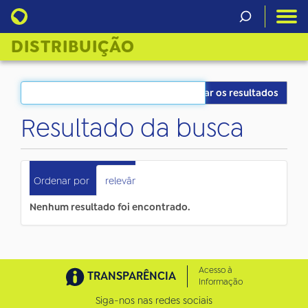
DISTRIBUIÇÃO
Filtrar os resultados
Resultado da busca
0
itens atendem ao seu critério.
Ordenar por
relevância
data (mais recente primeiro)
Nenhum resultado foi encontrado.
Acesso à
TRANSPARÊNCIA
Informação
Siga-nos nas redes sociais