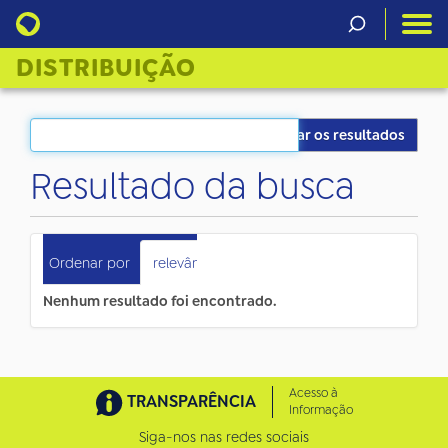
DISTRIBUIÇÃO
Filtrar os resultados
Resultado da busca
0
itens atendem ao seu critério.
Ordenar por
relevância
data (mais recente primeiro)
Nenhum resultado foi encontrado.
Acesso à
TRANSPARÊNCIA
Informação
Siga-nos nas redes sociais