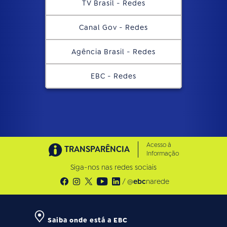
TV Brasil - Redes
Canal Gov - Redes
Agência Brasil - Redes
EBC - Redes
Acesso à
TRANSPARÊNCIA
Informação
Siga-nos nas redes sociais
/ @
ebc
narede
Saiba onde está a EBC